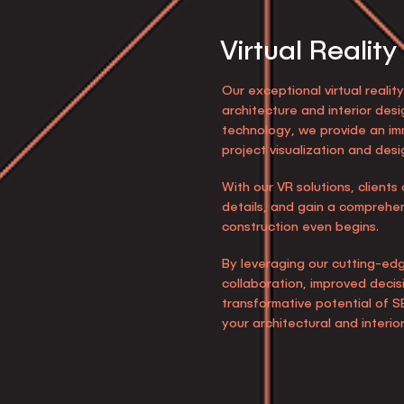
Virtual Reality
Our exceptional virtual reality
architecture and interior des
technology, we provide an imm
project visualization and des
With our VR solutions, clients
details, and gain a comprehen
construction even begins.
By leveraging our cutting-edg
collaboration, improved deci
transformative potential of SE
your architectural and interio