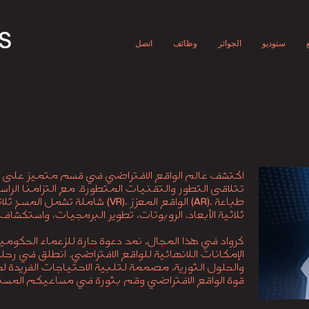
ستوديو
الجوائز
وظائف
اتصل
اكتشف عالم الواقع الافتراضي في قسم متميز على م
تتلاقى التطور والتقنيات المتطورة. مع التزامنا الرا
، طباعة
، الواقع المعزز
شاملة تشمل المسح ثلاثي الأبعاد، الواقع الافتراضي
(VR)
(AR)
ثلاثية الأبعاد، الروبوتات، تطوير البرمجيات، واستك
كرواد في هذا المجال، نمد دعوة حارة للزعماء الحكو
الإمكانات اللانهائية للواقع الافتراضي. انطلق في رحلة
والحلول الثورية، مصممة لتلبية الاحتياجات الفريدة
قوة الواقع الافتراضي وقم بثورة في مساعيكم المست