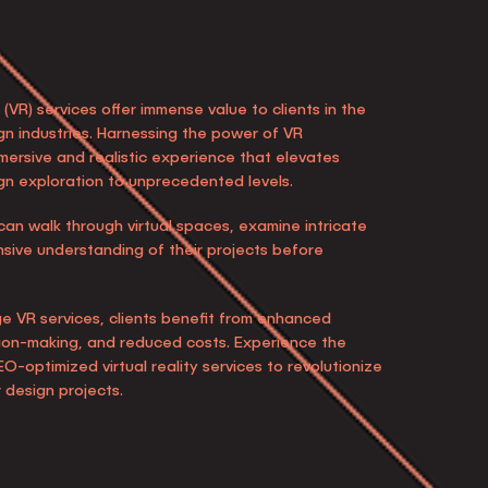
 (VR) services offer immense value to clients in the
ign industries. Harnessing the power of VR
ersive and realistic experience that elevates
ign exploration to unprecedented levels.
 can walk through virtual spaces, examine intricate
sive understanding of their projects before
e VR services, clients benefit from enhanced
sion-making, and reduced costs. Experience the
O-optimized virtual reality services to revolutionize
r design projects.